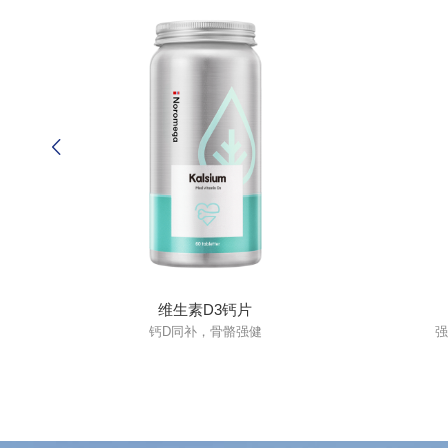
维生素D3钙片
钙D同补，骨骼强健
强