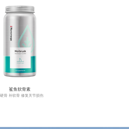
鲨鱼软骨素
硬骨 补软骨 修复关节损伤