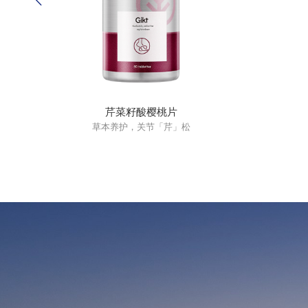
芹菜籽酸樱桃片
草本养护，关节「芹」松