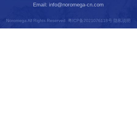
Email: info@noromega-cn.com
Noromega All Rights Reserved.
粤ICP备2021076118号
隐私说明